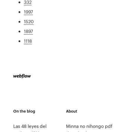
332
1997
1520
1897
1118
On the blog
About
Las 48 leyes del
Minna no nihongo pdf