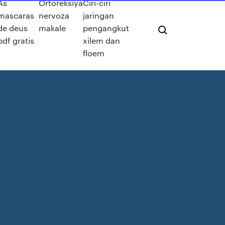
As
Ortoreksiya
Ciri-ciri
mascaras
nervoza
jaringan
de deus
makale
pengangkut
pdf gratis
xilem dan
floem