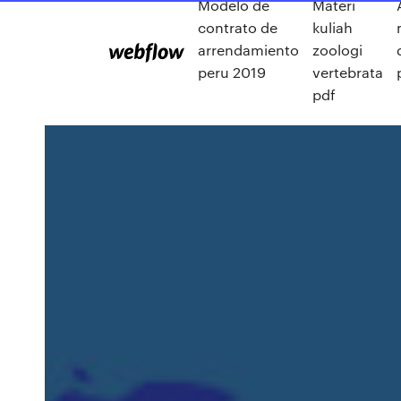
Modelo de
Materi
contrato de
kuliah
arrendamiento
zoologi
peru 2019
vertebrata
pdf